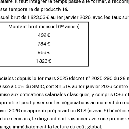
alaire. Il faut intégrer le temps passé à le former, à l'accomp
aisse temporaire de productivité.
uel brut de 1 823,03 € au 1er janvier 2026, avec les taux su
Montant brut mensuel (1ʳᵉ année)
492 €
784 €
966 €
1 823 €
ciales : depuis le 1er mars 2025 (décret n° 2025-290 du 28 m
aissé à 50% du SMIC, soit 911,51 € au 1er janvier 2026 contre
mise aux cotisations salariales classiques, y compris CSG e
apprenti et peut peser sur les négociations au moment du re
vril 2026 un apprenti préparant un BTS (niveau 5) bénéficie
at dure deux ans, le dirigeant doit raisonner avec une premi
hange immédiatement la lecture du coût global.