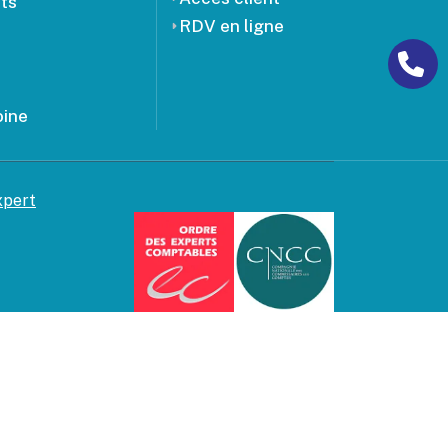
ts
RDV en ligne
oine
xpert