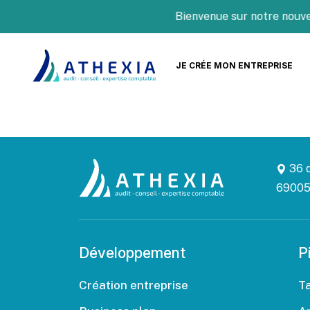
Bienvenue sur notre nouvea
JE CRÉE MON ENTREPRISE
36 q
69005
Développement
P
Création entreprise
T