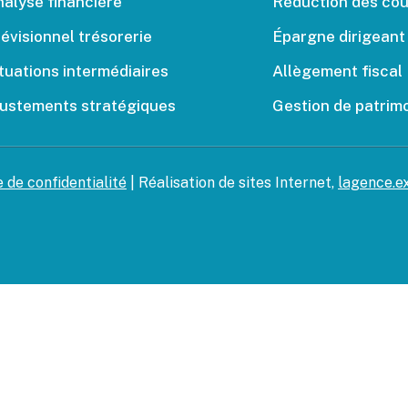
alyse financière
Réduction des coû
évisionnel trésorerie
Épargne dirigeant
tuations intermédiaires
Allègement fiscal
justements stratégiques
Gestion de patrim
e de confidentialité
| Réalisation de sites Internet,
lagence.e