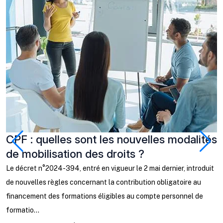
CPF : quelles sont les nouvelles modalités
J
de mobilisation des droits ?
q
c
Le décret n°2024-394, entré en vigueur le 2 mai dernier, introduit
de nouvelles règles concernant la contribution obligatoire au
L
financement des formations éligibles au compte personnel de
j
formatio...
u