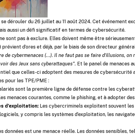
se dérouler du 26 juillet au 11 août 2024. Cet événement e
is aussi un défi significatif en termes de cybersécurité.
ne sont pas à exclure. Elles doivent même être sérieusement
prévient d’ores et déjà, par le biais de son directeur général
e de cybermenaces (...). Il ne faut pas se faire d'illusions, o
avoir des Jeux sans cyberattaques".
Et le panel de menaces au
sentiel que celles-ci adoptent des mesures de cybersécurité
es pour les TPE/PME :
lariés sont la première ligne de défense contre les cyberatt
e les menaces courantes, comme le phishing, et à adopter des
s d’exploitation:
Les cybercriminels exploitent souvent les v
logiciels, y compris les systèmes d’exploitation, les navigat
es données est une menace réelle. Les données sensibles, te