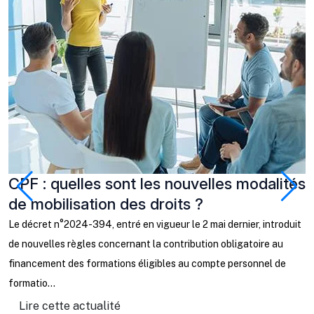
CPF : quelles sont les nouvelles modalités
J
de mobilisation des droits ?
q
c
Le décret n°2024-394, entré en vigueur le 2 mai dernier, introduit
de nouvelles règles concernant la contribution obligatoire au
L
financement des formations éligibles au compte personnel de
j
formatio...
u
au
Lire cette actualité