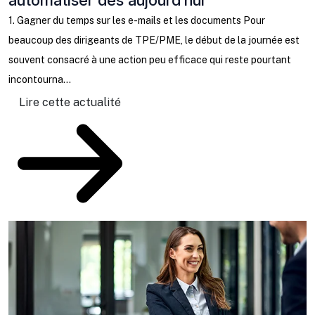
automatiser dès aujourd’hui
C
b
1. Gagner du temps sur les e-mails et les documents Pour
l
beaucoup des dirigeants de TPE/PME, le début de la journée est
ta
souvent consacré à une action peu efficace qui reste pourtant
incontourna...
Lire cette actualité