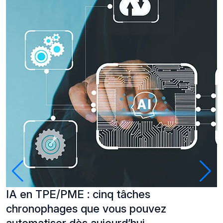
IA en TPE/PME : cinq tâches
P
chronophages que vous pouvez
à