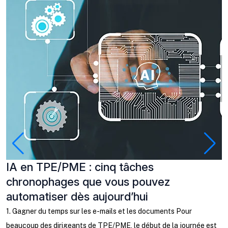
IA en TPE/PME : cinq tâches
P
chronophages que vous pouvez
à
automatiser dès aujourd’hui
C
b
1. Gagner du temps sur les e-mails et les documents Pour
l
beaucoup des dirigeants de TPE/PME, le début de la journée est