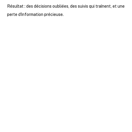
Résultat : des décisions oubliées, des suivis qui traînent, et une
perte d'information précieuse.
L’intelligence artificielle permet
aujourd’hui de capturer
automatiquement le contenu d’une
réunion, de le transcrire avec une
grande précision, puis de le résumer
en quelques points clés. Le tout en
quelques minutes, sans avoir à
réécouter l’audio ni à ressaisir quoi que
ce soit.