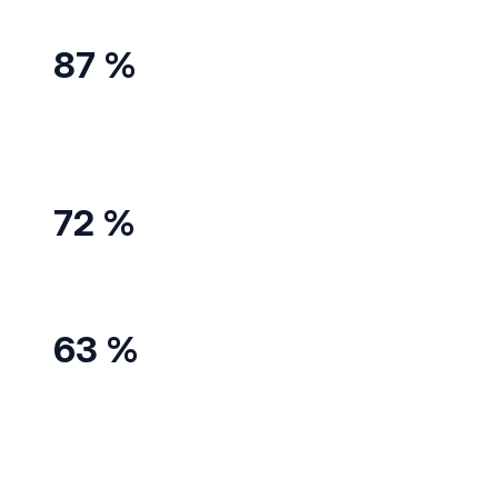
87 %
des dirigeants ayant adopté l’IA estiment qu’elle fait
gagner en rapidité
72 %
qu’elle améliore la performance
63 %
qu’elle réduit les tâches fastidieuses, avec un impact
direct sur les conditions de travail.