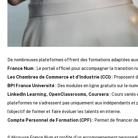
De nombreuses plateformes offrent des formations adaptées aux di
France Num
: Le portail officiel pour accompagner la transition
Les Chambres de Commerce et d’Industrie (CCI)
: Proposent d
BPI France Université
: Des modules en ligne gratuits sur le numé
LinkedIn Learning, OpenClassrooms, Coursera
: Cours variés 
plateformes ne s’adressent pas uniquement aux indépendants et pa
l’objectif de former et faire évoluer les talents en interne.
Compte Personnel de Formation (CPF)
: Permet de financer de
Il découvre France Num et profite d’un accompagnement personnalisé 