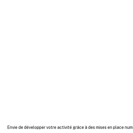
La formation numérique est un vérit
Julien, chaque entrepreneur peut profi
collaborateurs et faire évoluer son a
petites entreprises ont aujourd’hui toute
re
Alors, pourquoi n
Envie de développer votre activité grâce à des mises en place num