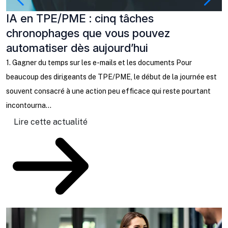
IA en TPE/PME : cinq tâches
P
chronophages que vous pouvez
à
automatiser dès aujourd’hui
C
b
1. Gagner du temps sur les e-mails et les documents Pour
l
beaucoup des dirigeants de TPE/PME, le début de la journée est
ta
souvent consacré à une action peu efficace qui reste pourtant
incontourna...
Lire cette actualité