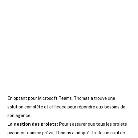
télétravail.
En choisissant les bons outils et en
mettant en place des pratiques
adaptées, il est possible de maintenir
une bonne dynamique d'équipe et de
privilégier la collaboration à distance.
En optant pour Microsoft Teams, Thomas a trouvé une
solution complète et efficace pour répondre aux besoins de
son agence.
La gestion des projets:
Pour s'assurer que tous les projets
avancent comme prévu, Thomas a adopté Trello, un outil de