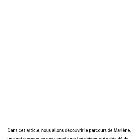
France Num, l'acteur de référence
pour accompagner les TPE/PME dans
leur transition numérique, offre un
large éventail de formations adaptées
à tous les besoins. Grâce à ces
formations, de nombreux
entrepreneurs ont réussi à
transformer leur entreprise et à saisir
de nouvelles opportunités.
Dans cet article, nous allons découvrir le parcours de Marlène,