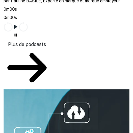
par Pauline BASILE, Experte en marque et marque employeur
0m00s
0m00s
Plus de podcasts