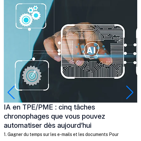
IA en TPE/PME : cinq tâches
P
chronophages que vous pouvez
à
automatiser dès aujourd’hui
C
b
1. Gagner du temps sur les e-mails et les documents Pour