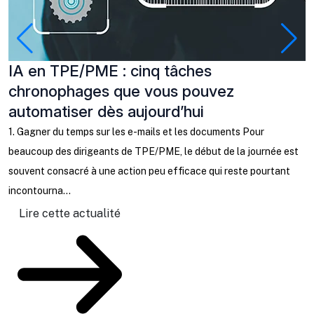
IA en TPE/PME : cinq tâches
P
chronophages que vous pouvez
à
automatiser dès aujourd’hui
C
b
1. Gagner du temps sur les e-mails et les documents Pour
l
beaucoup des dirigeants de TPE/PME, le début de la journée est
ta
souvent consacré à une action peu efficace qui reste pourtant
incontourna...
Lire cette actualité