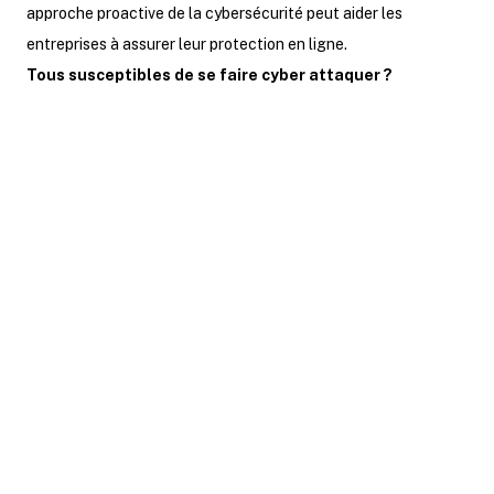
approche proactive de la cybersécurité peut aider les
entreprises à assurer leur protection en ligne.
Tous susceptibles de se faire cyber attaquer ?
Ce mois-ci, nous allons explorer
différentes situations de
cyberattaques rencontrées par des
TPE et PME, démontrant ainsi que
personne n'est à l'abri de ces menaces
croissantes en matière de
cybersécurité. Ces exemples concrets
illustreront les diverses formes que