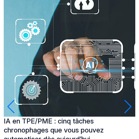
IA en TPE/PME : cinq tâches
P
chronophages que vous pouvez
à