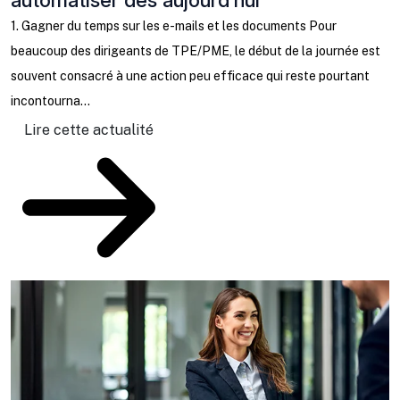
automatiser dès aujourd’hui
C
b
1. Gagner du temps sur les e-mails et les documents Pour
l
beaucoup des dirigeants de TPE/PME, le début de la journée est
ta
souvent consacré à une action peu efficace qui reste pourtant
incontourna...
Lire cette actualité