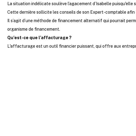
La situation indélicate soulève l’agacement d’Isabelle puisqu'elle
Cette dernière sollicite les conseils de son Expert-comptable afin
Il s’agit d’une méthode de financement alternatif qui pourrait perm
organisme de financement.
Qu’est-ce que l’affacturage ?
L'affacturage est un outil financier puissant, qui offre aux entrep
Le principe est simple : les entrep
spéciali
Ces “factors” paient, après étude de s
facture à l'entrepreneur, mais à un prix
exprimé en pourcentage de la valeur tot