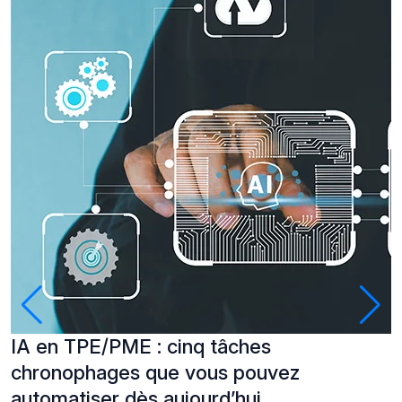
IA en TPE/PME : cinq tâches
P
chronophages que vous pouvez
à
automatiser dès aujourd’hui
C