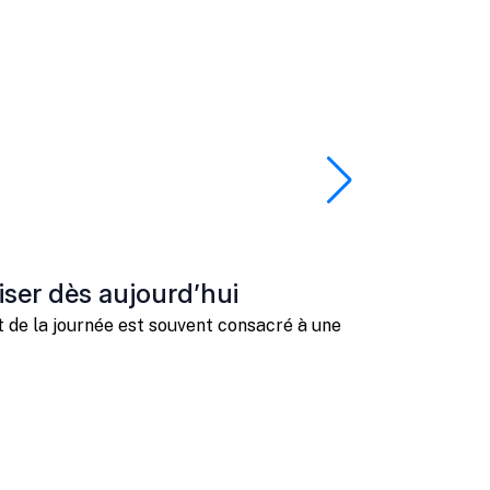
ser dès aujourd’hui
Piloter s
 de la journée est souvent consacré à une
Comme beaucoup 
planning pour g
Lire cette ac