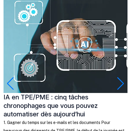
IA en TPE/PME : cinq tâches
P
chronophages que vous pouvez
à
automatiser dès aujourd’hui
C
b
1. Gagner du temps sur les e-mails et les documents Pour
l
beaucoup des dirigeants de TPE/PME, le début de la journée est