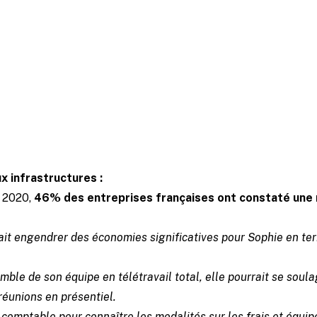
ravaillant dans un environnement confortable et
tions, les employés peuvent se concentrer davan
âches et être plus efficaces dans leur travail. Le
 eux même leur temps de travail permet d’optim
moments de productivité.
x infrastructures :
n 2020,
46% des entreprises françaises ont constaté une 
rait engendrer des économies significatives pour Sophie en ter
mble de son équipe en télétravail total, elle pourrait se soul
réunions en présentiel.
comptable pour connaître les modalités sur les frais et équip