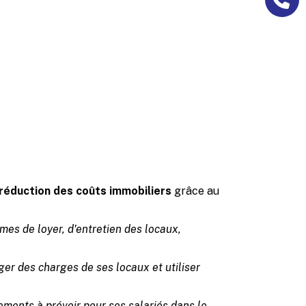
 sans
tage sur
 fait de
iser les
réduction des coûts immobiliers
grâce au
mes de loyer, d'entretien des locaux,
ager des charges de ses locaux et utiliser
ements à prévoir pour ses salariés dans le