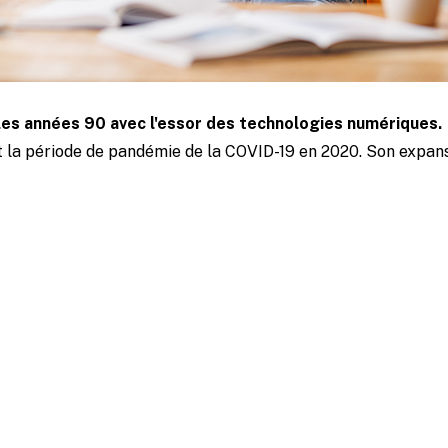
 les années 90 avec l'essor des technologies numériques.
t la période de pandémie de la COVID-19 en 2020. Son expans
ête réalisée par Owl Labs en 2021 a montré qu
és en télétravail
estiment être plus productifs 
environnement de travail à distance.