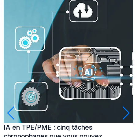
IA en TPE/PME : cinq tâches
P
chronophages que vous pouvez
à