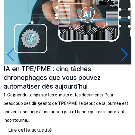
IA en TPE/PME : cinq tâches
P
chronophages que vous pouvez
à
automatiser dès aujourd’hui
C
b
1. Gagner du temps sur les e-mails et les documents Pour
l
beaucoup des dirigeants de TPE/PME, le début de la journée est
ta
souvent consacré à une action peu efficace qui reste pourtant
incontourna...
Lire cette actualité