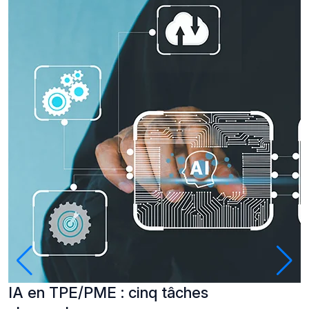
IA en TPE/PME : cinq tâches
P