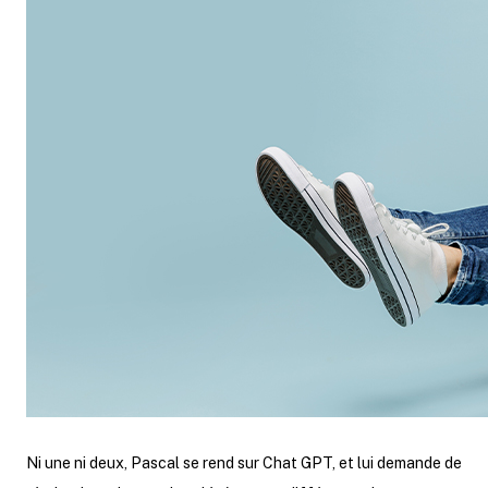
Ni une ni deux, Pascal se rend sur Chat GPT, et lui demande de