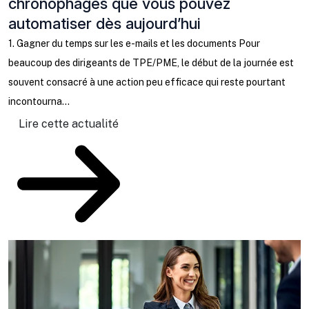
chronophages que vous pouvez
à
automatiser dès aujourd’hui
C
b
1. Gagner du temps sur les e-mails et les documents Pour
l
beaucoup des dirigeants de TPE/PME, le début de la journée est
ta
souvent consacré à une action peu efficace qui reste pourtant
incontourna...
Lire cette actualité