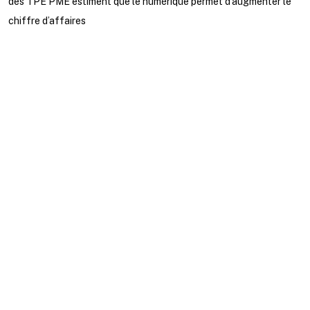
des TPE PME estiment que le numérique permet d’augmenter le
chiffre d’affaires