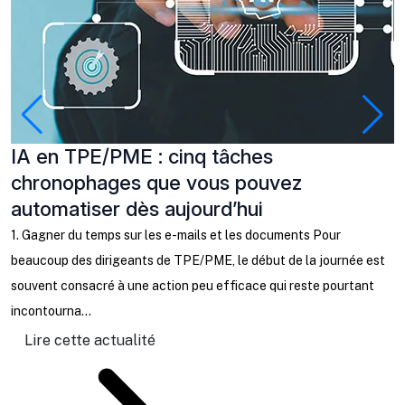
IA en TPE/PME : cinq tâches
P
chronophages que vous pouvez
à
automatiser dès aujourd’hui
C
b
1. Gagner du temps sur les e-mails et les documents Pour
l
beaucoup des dirigeants de TPE/PME, le début de la journée est
ta
souvent consacré à une action peu efficace qui reste pourtant
incontourna...
Lire cette actualité