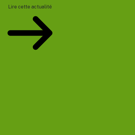
Lire cette actualité
Votre prochain événement sera le 11/08/2026 :
Prélèvement à la
source – PASRAU
Plus d'événements