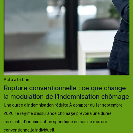
A
e
r
D
2
d
d’
Actu à la Une
Rupture conventionnelle : ce que change
la modulation de l’indemnisation chômage
Une durée d’indemnisation réduite À compter du 1er septembre
2026, le régime d’assurance chômage prévoira une durée
maximale d’indemnisation spécifique en cas de rupture
conventionnelle individuell...