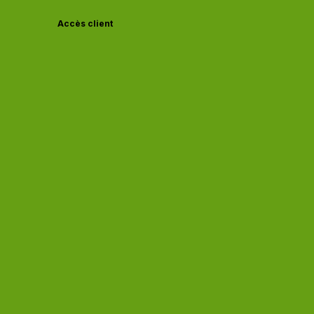
Accès client
Actu à la Une