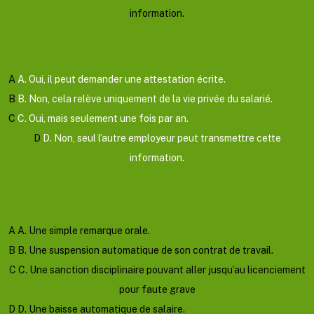
information.
Valider
Mauvaise reponse
Bonne reponse
A
A. Oui, il peut demander une attestation écrite.
B
B. Non, cela relève uniquement de la vie privée du salarié.
C
C. Oui, mais seulement une fois par an.
D
D. Non, seul l’autre employeur peut transmettre cette
information.
Afficher l'explication
Question suivante
A
A. Une simple remarque orale.
B
B. Une suspension automatique de son contrat de travail.
C
C. Une sanction disciplinaire pouvant aller jusqu’au licenciement
pour faute grave
D
D. Une baisse automatique de salaire.