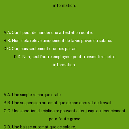
information.
Valider
Mauvaise reponse
Bonne reponse
A
A. Oui, il peut demander une attestation écrite.
B
B. Non, cela relève uniquement de la vie privée du salarié.
C
C. Oui, mais seulement une fois par an.
D
D. Non, seul l’autre employeur peut transmettre cette
information.
Afficher l'explication
Question suivante
A
A. Une simple remarque orale.
B
B. Une suspension automatique de son contrat de travail.
C
C. Une sanction disciplinaire pouvant aller jusqu’au licenciement
pour faute grave
D
D. Une baisse automatique de salaire.