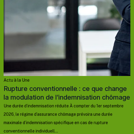
A
e
r
D
2
d
d’
Actu à la Une
Rupture conventionnelle : ce que change
la modulation de l’indemnisation chômage
Une durée d’indemnisation réduite À compter du 1er septembre
2026, le régime d’assurance chômage prévoira une durée
maximale d’indemnisation spécifique en cas de rupture
conventionnelle individuell...