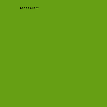
Accès client
Actu à la Une