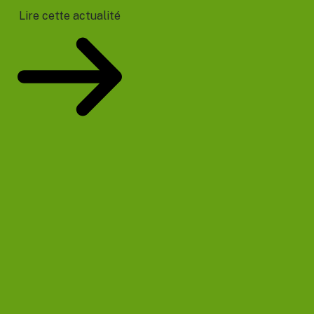
Lire cette actualité
Votre prochain événement sera le 11/08/2026 :
Prélèvement à la
source – PASRAU
Plus d'événements