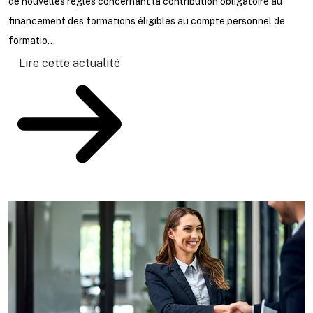
de nouvelles règles concernant la contribution obligatoire au
L
financement des formations éligibles au compte personnel de
j
formatio...
u
au
Lire cette actualité