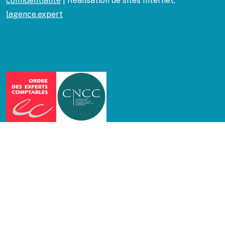
confidentialité
| Réalisation de sites Internet,
lagence.expert