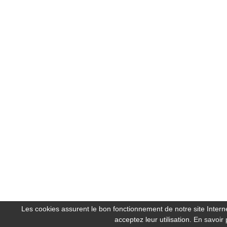
Les cookies assurent le bon fonctionnement de notre site Internet
acceptez leur utilisation.
En savoir 