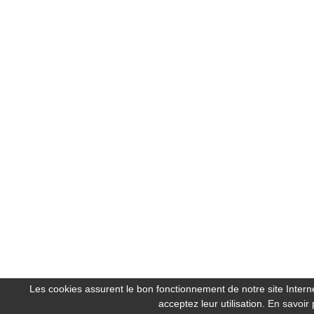
Les cookies assurent le bon fonctionnement de notre site Internet
acceptez leur utilisation.
En savoir 