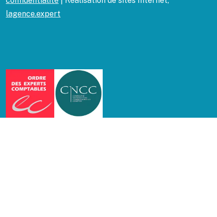
confidentialité
| Réalisation de sites Internet,
lagence.expert